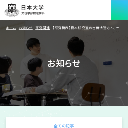
ホーム
お知らせ
研究関連
【研究発表】橋本研究室の吉野太造さん、永井景奈さんと橋本教授が研究発表を行いました。
お知らせ
ホーム
学科案内
研究特集
学科概要
理論系物理
教育の特徴
実験系物理
全ての記事