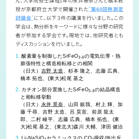
ん、大学院修士課程1年の永井景奈さんと橋本教
授が京都府立大学で開催された
”
第60回熱測定
討論会
”
にて、以下３件の講演を行いました。この
学会は、熱分析をキーワードに様々な分野の研究
者が参加する学会です。現地では、他研究者とも
ディスカッションを行いました。
酸素量を制御したSrFeO
の電気伝導・熱
3-δ
膨張特性と構造相転移との相関
（日大）
吉野 太造
、杉本 隆之、志藤 広典、
橋本 拓也、(東大)松尾 基之
カチオン部分置換したSrFeO
の結晶構造
3-δ
と相転移挙動
（日大）
永井 景奈
、山田 銀我、村上 輝、加
藤 千尋、吉野 太造、呂 昊宣、前原 龍太
郎、二村 峻平、志藤 広典、橋本 拓也、(東
大)松尾 基之、(東北大)森川 大輔、津田 健治
Li
NaSiO
セラミックスの CO
吸収/放出反