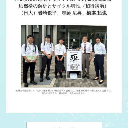
3
4
2
応機構の解析とサイクル特性（招待講演）
（日大）岩崎俊平、志藤 広典、
橋本 拓也