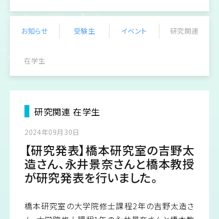
進路について
CHS物理学科
研
究セミナー
お知らせ
受験生
イベント
研究関連
世田谷キャンパス
在学生
教職員一覧
お知らせ
お問い合わせ
アクセス
研究関連 在学生
受験生の方へ
2024年09月30日
【研究発表】橋本研究室の吉野太
造さん、永井景奈さんと橋本教授
EN
JP
日本大学
日本大学文理学部
が研究発表を行いました。
橋本研究室の大学院修士課程2年の吉野太造さ