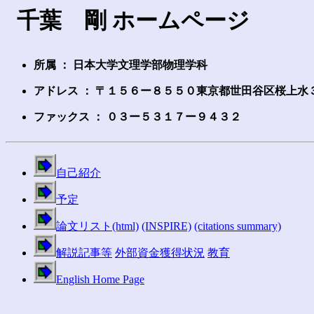
千葉 剛 ホームページ
所属 ： 日本大学文理学部物理学科
アドレス ： 〒１５６ー８５５０東京都世田谷区桜上水
ファックス ： ０３ー５３１７ー９４３２
自己紹介
予
定
論文リスト(html)
(INSPIRE)
(citations summary)
解
説
記事等
外部資金獲得状況
教育
English Home Page